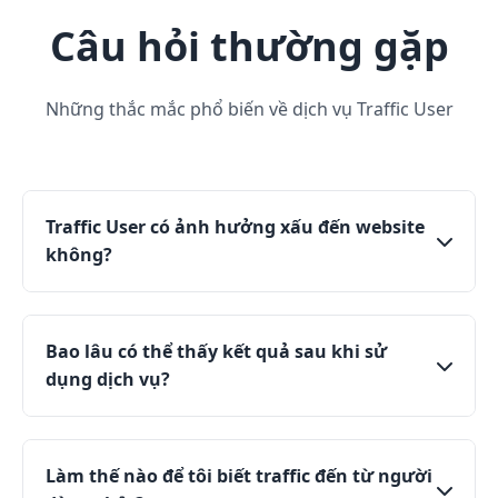
Câu hỏi thường gặp
Những thắc mắc phổ biến về dịch vụ Traffic User
Traffic User có ảnh hưởng xấu đến website
không?
Không, Traffic User thật 100% từ chúng tôi hoàn
toàn an toàn cho website của bạn. Chúng tôi chỉ
Bao lâu có thể thấy kết quả sau khi sử
sử dụng người dùng thật với hành vi tự nhiên,
dụng dịch vụ?
không sử dụng bot hay phương pháp không an
toàn có thể gây hại cho SEO của bạn.
Thời gian để thấy kết quả phụ thuộc vào nhiều
yếu tố như tình trạng hiện tại của website, mức
Làm thế nào để tôi biết traffic đến từ người
độ cạnh tranh của từ khóa, và gói dịch vụ bạn